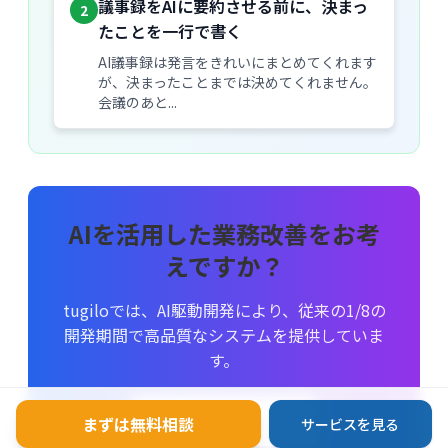
議事録をAIに要約させる前に、決まっ
2
たことを一行で書く
AI議事録は発言をきれいにまとめてくれます
が、決まったことまでは決めてくれません。
会議のあと...
AIを活用した業務改善をお考
えですか？
tugiloでは、AI駆動開発により、従来の1/8の
開発期間で高品質なシステムを提供していま
す。
無料相談する
まずは無料相談
サービスを見る