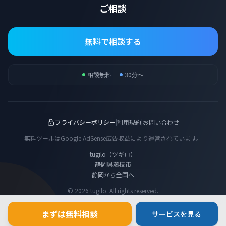
ご相談
無料で相談する
相談無料
30分〜
プライバシーポリシー
|
利用規約
|
お問い合わせ
無料ツールはGoogle AdSense広告収益により運営されています。
tugilo（ツギロ）
静岡県藤枝市
静岡から全国へ
© 2026 tugilo. All rights reserved.
まずは無料相談
サービスを見る