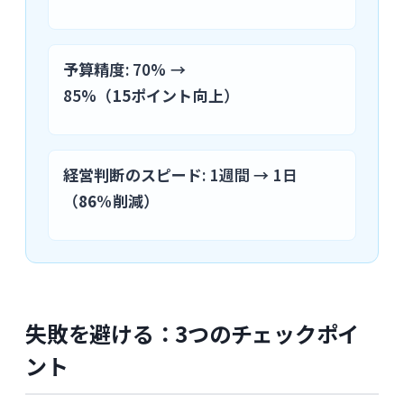
予算精度
: 70% →
85%（
15ポイント向上
）
経営判断のスピード
: 1週間 → 1日
（
86%削減
）
失敗を避ける：3つのチェックポイ
ント