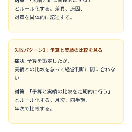
とルール化する。差異、原因、
対策を具体的に記述する。
失敗パターン3：予算と実績の比較を怠る
症状
: 予算を策定したが、
実績との比較を怠って経営判断に間に合わな
い
対策
: 「予算と実績の比較を定期的に行う」
とルール化する。月次、四半期、
年次で比較する。