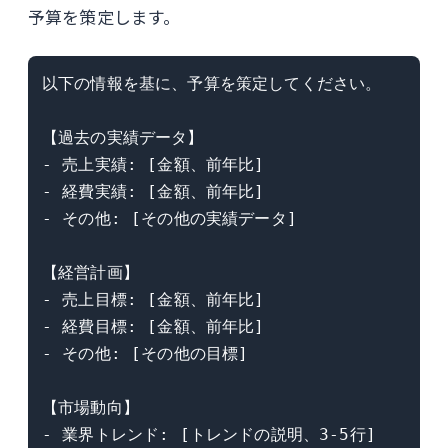
予算を策定します。
以下の情報を基に、予算を策定してください。

【過去の実績データ】

- 売上実績: [金額、前年比]

- 経費実績: [金額、前年比]

- その他: [その他の実績データ]

【経営計画】

- 売上目標: [金額、前年比]

- 経費目標: [金額、前年比]

- その他: [その他の目標]

【市場動向】

- 業界トレンド: [トレンドの説明、3-5行]
