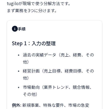
tugiloが現場で使う分解方法です。
まず業務を3つに分けます。
手順
1
Step 1：入力の整理
過去の実績データ（売上、経費、その
他）
経営計画（売上目標、経費目標、その
他）
市場動向（業界トレンド、競合情報、
その他）
例外
: 新規事業、特殊な要件、市場の急変