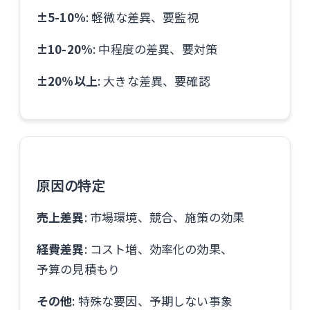
±5-10%
: 軽微な差異、要監視
±10-20%
: 中程度の差異、要対策
±20%以上
: 大きな差異、要確認
原因の特定
売上差異
: 市場環境、競合、施策の効果
経費差異
: コスト増、効率化の効果、
予算の見積もり
その他
: 特殊な要因、予期しない事象