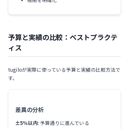
予算と実績の比較：ベストプラクテ
ィス
tugiloが実際に使っている予算と実績の比較方法で
す。
差異の分析
±5%以内
: 予算通りに進んでいる