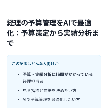
経理の予算管理をAIで最適
化：予算策定から実績分析ま
で
この記事はどんな人向けか
予算・実績分析に時間がかかっている
経理担当者
見る指標と前提を決めたい方
AIで予算管理を最適化したい方