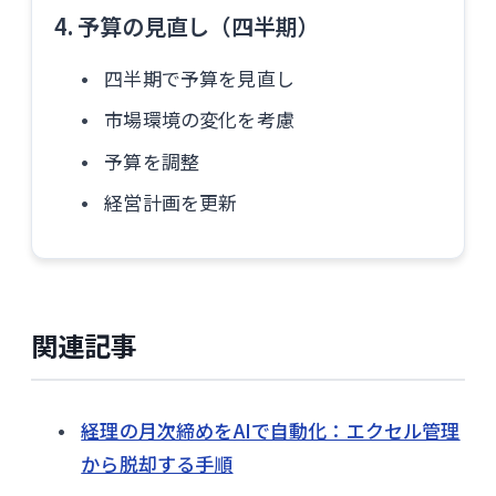
4. 予算の見直し（四半期）
四半期で予算を見直し
市場環境の変化を考慮
予算を調整
経営計画を更新
関連記事
経理の月次締めをAIで自動化：エクセル管理
から脱却する手順