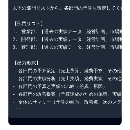
```

以下の部門リストから、各部門の予算を策定してくださ
【部門リスト】

1. 営業部: [過去の実績データ、経営計画、市場動向]
2. 開発部: [過去の実績データ、経営計画、市場動向]
3. 管理部: [過去の実績データ、経営計画、市場動向]
【出力形式】

- 各部門の予算策定（売上予算、経費予算、その他）

- 各部門の実績分析（売上実績、経費実績、その他）

- 各部門の予算と実績の比較（差異、原因）

- 各部門の改善提案（予算達成のための施策、実績改善
- 全体のサマリー（予算の傾向、改善点、次のステップ
```