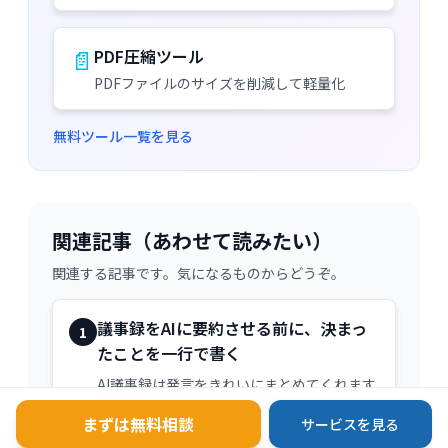
📄
PDF圧縮ツール
PDFファイルのサイズを削減して軽量化
無料ツール一覧を見る
関連記事（あわせて読みたい）
関連する記事です。気になるものからどうぞ。
議事録をAIに要約させる前に、決まっ
1
たことを一行で書く
AI議事録は発言をきれいにまとめてくれます
が、決まったことまでは決めてくれません。
まずは無料相談
会議のあと...
サービスを見る