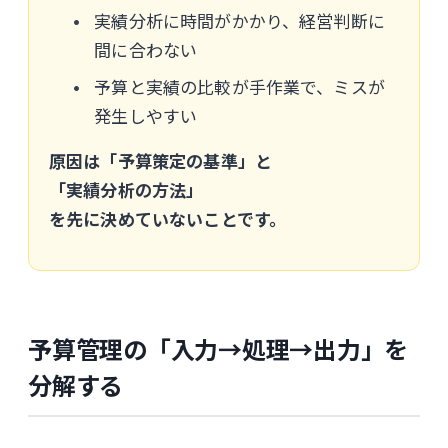
実績分析に時間がかかり、経営判断に
間に合わない
予算と実績の比較が手作業で、ミスが
発生しやすい
原因は「予算策定の基準」と
「実績分析の方法」
を先に決めていないことです。
予算管理の「入力→処理→出力」を
分解する