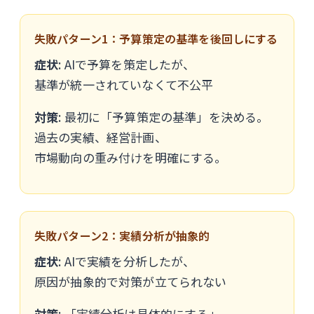
失敗パターン1：予算策定の基準を後回しにする
症状
: AIで予算を策定したが、
基準が統一されていなくて不公平
対策
: 最初に「予算策定の基準」を決める。
過去の実績、経営計画、
市場動向の重み付けを明確にする。
失敗パターン2：実績分析が抽象的
症状
: AIで実績を分析したが、
原因が抽象的で対策が立てられない
対策
: 「実績分析は具体的にする」