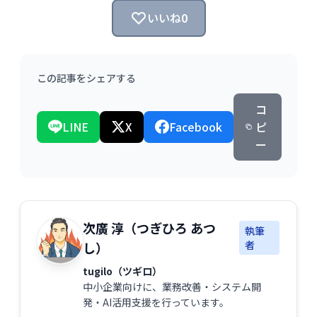
いいね
0
この記事をシェアする
コ
LINE
X
Facebook
ピ
ー
次廣 淳（つぎひろ あつ
執筆
者
し）
tugilo（ツギロ）
中小企業向けに、業務改善・システム開
発・AI活用支援を行っています。