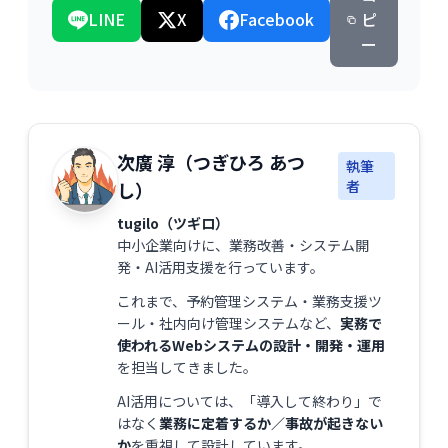
LINE
X
Facebook
ピ
ー
次廣 淳（つぎひろ あつ
執筆
者
し）
tugilo（ツギロ）
中小企業向けに、業務改善・システム開
発・AI活用支援を行っています。
これまで、予約管理システム・業務支援ツ
ール・社内向け管理システムなど、
実務で
使われるWebシステムの設計・開発・運用
を担当してきました。
AI活用については、「導入して終わり」で
はなく
業務に定着するか／事故が起きない
か
を重視して設計しています。