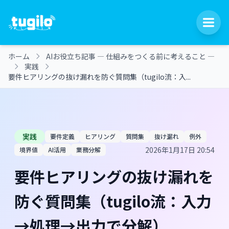
ホーム
AIお役立ち記事 ― 仕組みをつくる前に考えること ―
実践
要件ヒアリングの抜け漏れを防ぐ質問集（tugilo流：入...
実践
要件定義
ヒアリング
質問集
抜け漏れ
例外
2026年1月17日 20:54
境界値
AI活用
業務分解
要件ヒアリングの抜け漏れを
防ぐ質問集（tugilo流：入力
→処理→出力で分解）