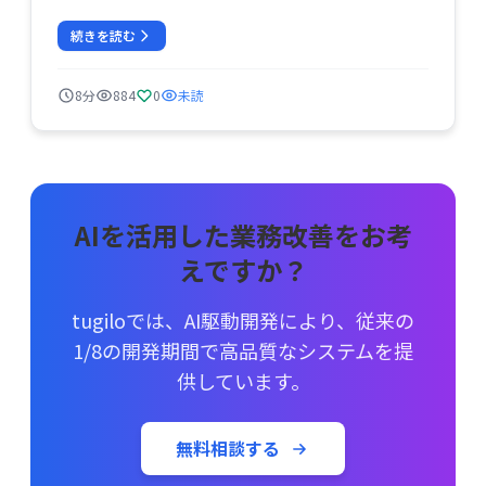
続きを読む
8分
884
0
未読
AIを活用した業務改善をお考
えですか？
tugiloでは、AI駆動開発により、従来の
1/8の開発期間で高品質なシステムを提
供しています。
無料相談する