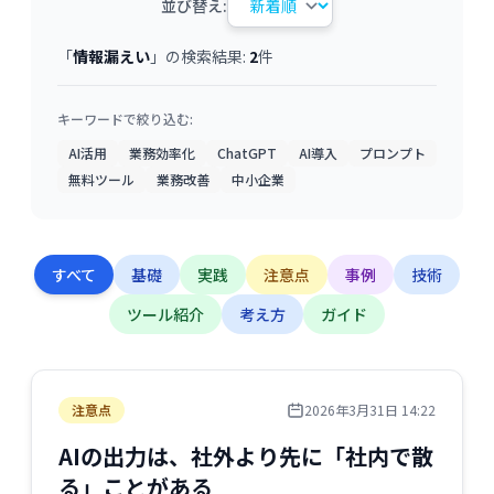
並び替え:
「
情報漏えい
」の検索結果:
2
件
キーワードで絞り込む:
AI活用
業務効率化
ChatGPT
AI導入
プロンプト
無料ツール
業務改善
中小企業
すべて
基礎
実践
注意点
事例
技術
ツール紹介
考え方
ガイド
注意点
2026年3月31日 14:22
AIの出力は、社外より先に「社内で散
る」ことがある