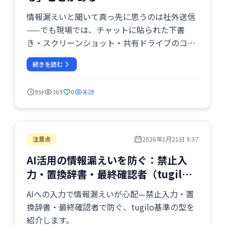
情報漏えいと聞いて真っ先に思うのは社外送信
——でも現場では、チャットに貼られた下書
き・スクリーンショット・共有ドライブのコピ
ーが先に散り、誰の版が正か分からなくなる。
続きを読む
tugilo流に、社内拡散を止める「最初の一行」
と保管の型。
9分
369
0
未読
注意点
2026年1月21日 9:37
AI活用の情報漏えいを防ぐ：禁止入
力・置換辞書・最終確認者（tugilo基
準）
AIへの入力で情報漏えいが心配—禁止入力・置
換辞書・最終確認者で防ぐ、tugilo基準の型を
紹介します。