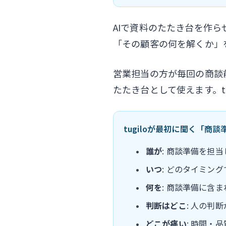
AIで資料のたたき台を作
「その顧客の何を解くか」
営業担当の方が毎回の商談
たたき台として使えます。t
tugiloが最初に聞く「商
誰が
: 商談準備を担
いつ
: どのタイミン
何を
: 商談準備に含
判断はどこ
: 人の判
どこが痛い
: 時間・