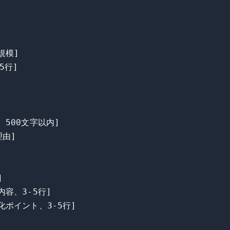
模]

行]

500文字以内]

由]



容、3-5行]

化ポイント、3-5行]
