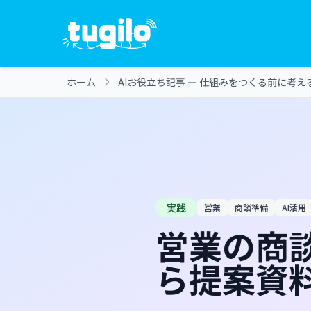
ホーム
AIお役立ち記事 ― 仕組みをつくる前に考え
実践
営業
商談準備
AI活用
営業の商
ら提案資