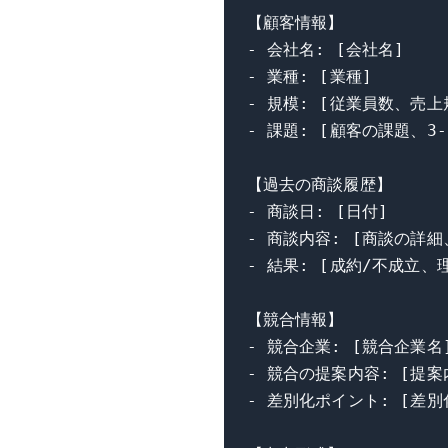
【顧客情報】

- 会社名: [会社名]

- 業種: [業種]

- 規模: [従業員数、売上規
- 課題: [顧客の課題、3-5
【過去の商談履歴】

- 商談日: [日付]

- 商談内容: [商談の詳細、
- 結果: [成約/不成立、理
【競合情報】

- 競合企業: [競合企業名]
- 競合の提案内容: [提案内
- 差別化ポイント: [差別