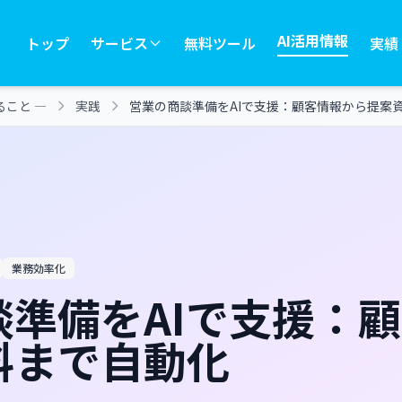
AI活用情報
トップ
サービス
無料ツール
実績
ること ―
実践
営業の商談準備をAIで支援：顧客情報から提案資料
業務効率化
談準備をAIで支援：
料まで自動化