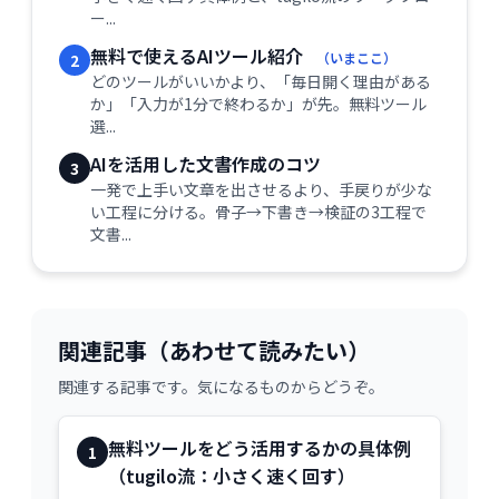
ー...
無料で使えるAIツール紹介
（いまここ）
2
どのツールがいいかより、「毎日開く理由がある
か」「入力が1分で終わるか」が先。無料ツール
選...
AIを活用した文書作成のコツ
3
一発で上手い文章を出させるより、手戻りが少な
い工程に分ける。骨子→下書き→検証の3工程で
文書...
関連記事（あわせて読みたい）
関連する記事です。気になるものからどうぞ。
無料ツールをどう活用するかの具体例
1
（tugilo流：小さく速く回す）