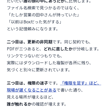
だいたい
誰の頭の中にあったか
に比例します。
ファイル名検索で見つかるのではなく、
「たしか営業の田中さんが持っていた」
「以前はBoxだった気がする」
という記憶頼みになります。
二つ目は、更新の非同期
です。同じ契約でも、
PDFが三つあると、
どれに直したか
が分岐します。
リンクでつないだつもりでも、
実際にはダウンロードした複製が各所に残り、
気づくと別々に更新されています。
三つ目は、権限の迷子
です。
「権限を足す」ほど、
現場が遅くなることがある
で書いた通り、
見える場所が増えるほど、
誰が触れるか
の確認が増えます。