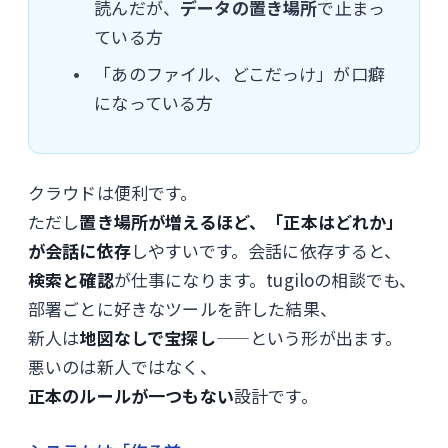
読んだが、
データの置き場所
で止まっ
ている方
「あのファイル、どこだっけ」が口癖
になっている方
クラウドは便利です。
ただし
置き場所が増えるほど、「正本はどれか」
が会話に依存
しやすいです。会話に依存すると、
検索と確認
が仕事になります。tugiloの相談でも、
部署ごとに好きなツールを許した結果、
新人は
地図なしで宝探し
——という形が出ます。
悪いのは新人ではなく、
正本のルールが一つもない
設計です。