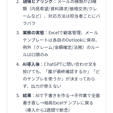
現場ヒアリング
：メールの種類が23種
類（内見希望/資料請求/価格交渉/クレ
ームなど）、対応方法は担当者ごとにバ
ラバラ
業務の実態
：Excelで顧客管理、メール
テンプレートは各自のOutlookに保存、
例外（クレーム/金額確定/法務）のルー
ルは口頭のみ
AI導入後
：ChatGPTに問い合わせ文を
投げても、「誰が最終確認するか」「ど
のテンプレを使うか」が決まっておら
ず、出力が使えない
結果
：AIで下書きを作る→手作業で全面
書き直し→結局Excelテンプレに戻る
（導入から2週間で断念）