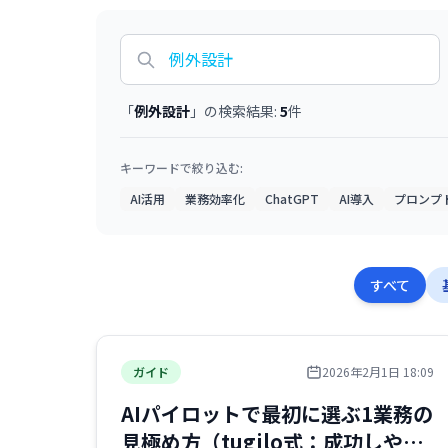
「
例外設計
」の検索結果:
5
件
キーワードで絞り込む:
AI活用
業務効率化
ChatGPT
AI導入
プロンプ
すべて
ガイド
2026年2月1日 18:09
AIパイロットで最初に選ぶ1業務の
見極め方（tugilo式：成功しやす