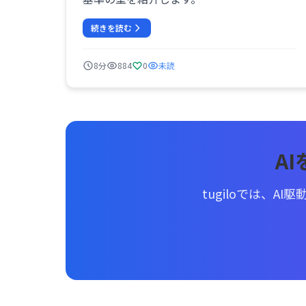
続きを読む
8分
884
0
未読
A
tugiloでは、