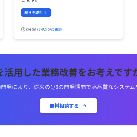
続きを読む
8分
874
0
未読
Iを活用した業務改善をお考えです
AI駆動開発により、従来の1/8の開発期間で高品質なシステ
無料相談する