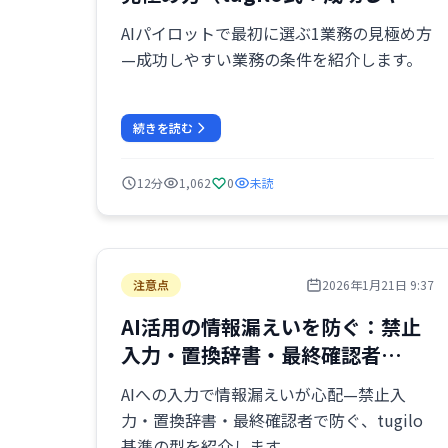
い業務の条件）
AIパイロットで最初に選ぶ1業務の見極め方
—成功しやすい業務の条件を紹介します。
続きを読む
12分
1,062
0
未読
注意点
2026年1月21日 9:37
AI活用の情報漏えいを防ぐ：禁止
入力・置換辞書・最終確認者
（tugilo基準）
AIへの入力で情報漏えいが心配—禁止入
力・置換辞書・最終確認者で防ぐ、tugilo
基準の型を紹介します。