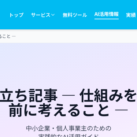
AI活用情報
トップ
サービス
無料ツール
実績
ること ―
役立ち記事 ― 仕組み
前に考えること ―
中小企業・個人事業主のための
実践的なAI活用ガイド