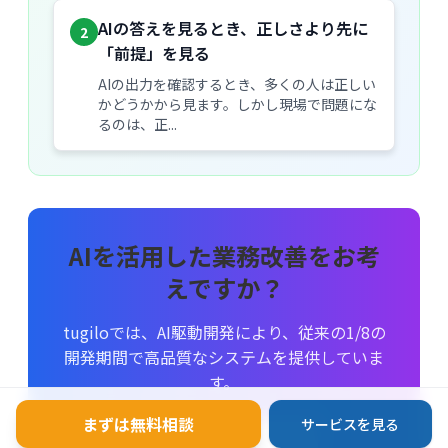
AIの答えを見るとき、正しさより先に
2
「前提」を見る
AIの出力を確認するとき、多くの人は正しい
かどうかから見ます。しかし現場で問題にな
るのは、正...
AIを活用した業務改善をお考
えですか？
tugiloでは、AI駆動開発により、従来の1/8の
開発期間で高品質なシステムを提供していま
す。
まずは無料相談
サービスを見る
無料相談する